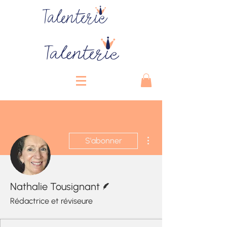
Talenterie
Plus d'actions
S'abonner
Écrivain
Nathalie Tousignant
Rédactrice et réviseure