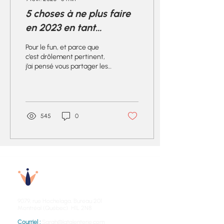
5 choses à ne plus faire
en 2023 en tant
qu’employeur
Pour le fun, et parce que
c’est drôlement pertinent,
j’ai pensé vous partager les
anti-tendances présentées
par Sarah et Jimmy dans
notre...
545
0
Talenterie
9079, rue Hochelaga,
Bureau 201
Montréal (Québec) H1L 2N8
Courriel :
Sarah@latalenterie.com