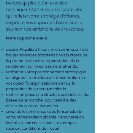
beaucoup plus qu’un exercice
technique. C’est établir un cadre clair
qui reflète votre stratégie d’affaires,
respecte vos capacités financières et
soutient vos ambitions de croissance.
Notre approche vise à :
assurer l’équilibre financier en définissant des
balises salariales adaptées à vos budgets, de
la pérennité de votre organisation et du
rendement sur investissement attendu;
renforcer votre positionnement stratégique
en alignant la structure de rémunération sur
vos objectifs organisationnels et sur la
proposition de valeur aux talents;
mettre en place une structure salariale solide,
basée sur le marché, pour prendre des
décisions justes et assumées;
créer de la cohérence avec l’ensemble de
votre rémunération globale (rémunération
incitative, comme les bonis, avantages
sociaux, conditions de travail,