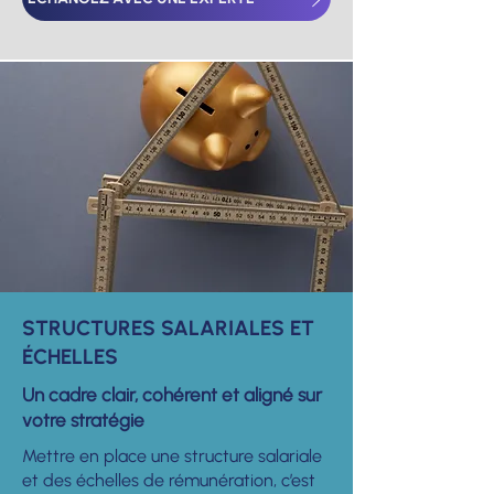
STRUCTURES SALARIALES ET
ÉCHELLES
Un cadre clair, cohérent et aligné sur
votre stratégie
Mettre en place une structure salariale
et des échelles de rémunération, c’est