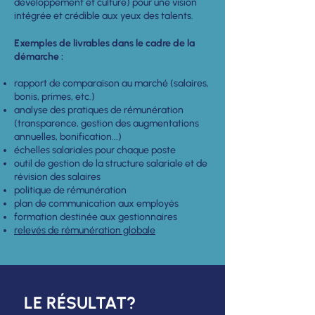
développement et culture) pour une vision
intégrée et crédible aux yeux des talents.
Exemples de livrables dans le cadre de la
démarche :
rapport de comparaison au marché (salaires,
bonis, primes, etc.)
analyse des pratiques de rémunération
(transparence, gestion des augmentations
annuelles, bonification...)
échelles salariales pour chaque poste
outil de gestion de la structure salariale et de
révision des salaires
politique de rémunération
plan de communication aux employés
formation destinée aux gestionnaires
relevés de rémunération globale
LE RÉSULTAT?