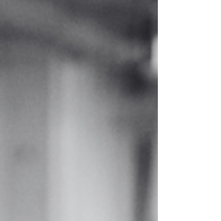
absentéisme, roulement et perte de savoir
organisationnel.