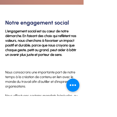
Notre engagement social
L’engagement social est au cœur de notre
démarche. En faisant des choix qui reflètent nos
valeurs, nous cherchons à favoriser un impact
positif et durable, parce que nous croyons que
chaque geste, petit ou grand, peut aider à bâtir
un avenir plus juste et porteur de sens.
Nous consacrons une importante part de notre
temps à la création de contenu en lien avec le
monde du travail afin d'outiller et d'inspirer les
organisations.
Nous effectuons certains mandats bénévoles, ou
à un tarif réduit, au profit d'entreprises d'impact
et d'OBNL.
Lorsqu'il est possible de le faire, nous privilégions