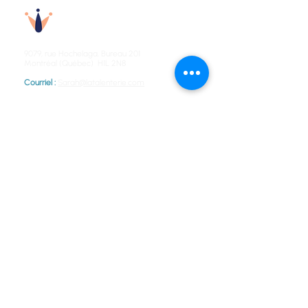
Talenterie
9079, rue Hochelaga,
Bureau 201
Montréal (Québec) H1L 2N8
Courriel :
Sarah@latalenterie.com
NOS SERVICES
Diagnostic
Structures salariales
Rémunération flexible
Chemins de carrière