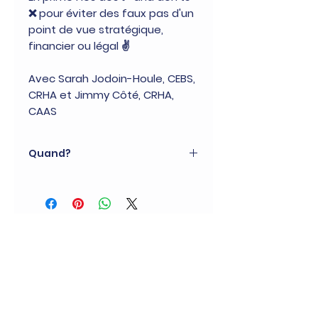
❌ pour éviter des faux pas d'un
point de vue stratégique,
financier ou légal ✌️
Avec Sarah Jodoin-Houle, CEBS,
CRHA et Jimmy Côté, CRHA,
CAAS
Quand?
29 octobre | 11 h
Durée : 1 heure
(C'est gratuit!)