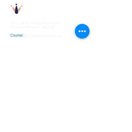
Talenterie
9079, rue Hochelaga,
Bureau 201
Montréal (Québec) H1L 2N8
Courriel :
Sarah@latalenterie.com
NOS SERVICES
Diagnostic
Structures salariales
Rémunération flexible
Chemins de carrière