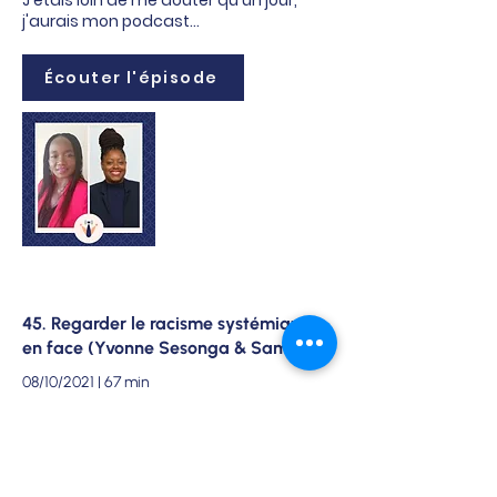
J'étais loin de me douter qu'un jour,
j'aurais mon podcast...
Écouter l'épisode
45. Regarder le racisme systémique
en face (Yvonne Sesonga & Sam...
08/10/2021 | 67 min
*** Partie 1 de 2 *** Bon vendredi! Cette
semaine, j'ai le privilège de m'entretenir
à nouveau avec l'inspirante
entrepreneure en série Sam Bellamy, en
plus d'accueillir pour une première fois